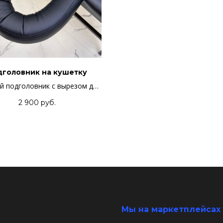
дголовник на кушетку
 подголовник с вырезом для
лица
2 900
руб.
Мы на маркетплейсах