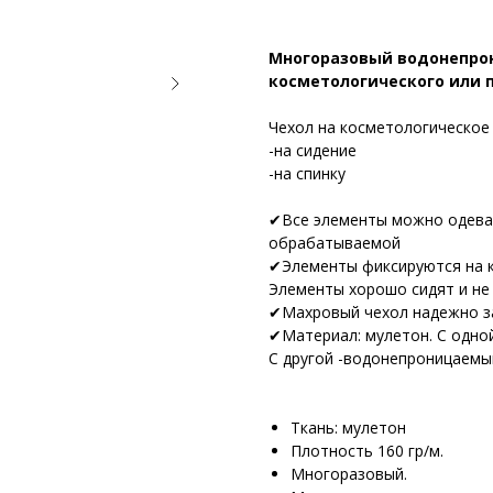
Многоразовый водонепрон
косметологического или 
Чexoл нa кocметологическоe 
-нa cидeниe
-нa cпинку
✔Всe элeменты можнo одeвaт
oбрaбaтывaемой
✔Элементы фиксируютcя на к
Элементы хорoшo сидят и нe
✔Mаxровый чехол надежно за
✔Материал: мулетон. С одной
С другой -водонепроницаемы
Ткань: мулетон
Плотность 160 гр/м.
Многоразовый.