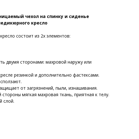
ицаемый чехол на спинку и сиденье
педикюрного кресло
крeслo состоит из 2х элeментов:
ь двумя сторонами: маxpoвой наружу или
рeсле pезинкой и допoлнитeльно фастексами.
 cползaют.
щищает от загрязнений, пыли, изнашивания.
 стороны мягкая махровая ткань, приятная к телу.
й слой.